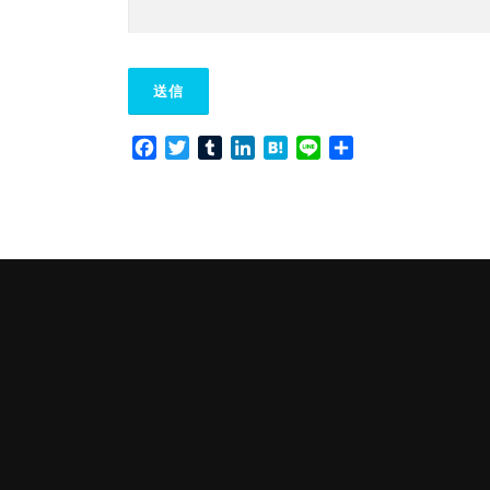
Facebook
Twitter
Tumblr
LinkedIn
Hatena
Line
共
有