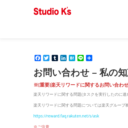
コ
ン
テ
ン
ツ
へ
ス
キ
ッ
Facebook
Twitter
Tumblr
LinkedIn
Hatena
Line
共
プ
有
お問い合わせ – 私の知
※[重要]楽天リワードに関するお問い合わ
楽天リワードに関する問題(タスクを実行したのに達
楽天リワードに関する問題については楽天グループ
https://reward.faq.rakuten.net/s/ask
※ご注意