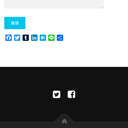
Facebook
Twitter
Tumblr
LinkedIn
Hatena
Line
共
有