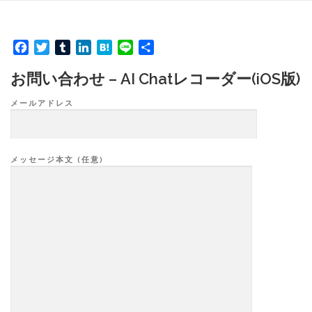
コ
ン
テ
Facebook
Twitter
Tumblr
LinkedIn
Hatena
Line
共
ン
有
ツ
へ
お問い合わせ – AI Chatレコーダー(iOS版)
ス
キ
メールアドレス
ッ
プ
メッセージ本文 (任意)