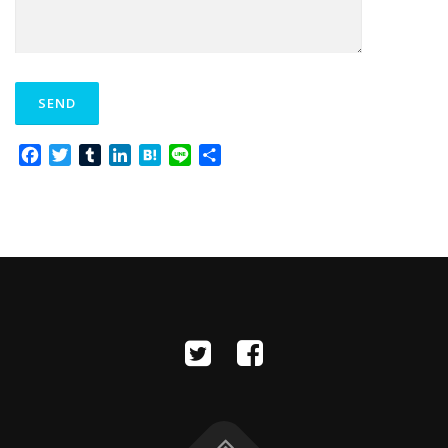
Facebook
Twitter
Tumblr
LinkedIn
Hatena
Line
共
有