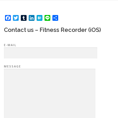
コ
ン
テ
Facebook
Twitter
Tumblr
LinkedIn
Hatena
Line
共
ン
有
ツ
へ
Contact us – Fitness Recorder (iOS)
ス
キ
ッ
E-MAIL
プ
MESSAGE