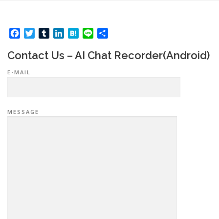
コ
ン
テ
Facebook
Twitter
Tumblr
LinkedIn
Hatena
Line
共
ン
有
ツ
へ
Contact Us – AI Chat Recorder(Android)
ス
キ
E-MAIL
ッ
プ
MESSAGE