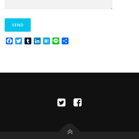
Facebook
Twitter
Tumblr
LinkedIn
Hatena
Line
共
有